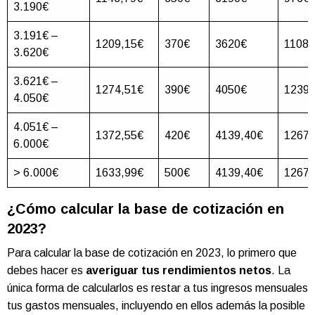
3.190€
3.191€ –
1209,15€
370€
3620€
1108€
3.620€
3.621€ –
1274,51€
390€
4050€
1239
4.050€
4.051€ –
1372,55€
420€
4139,40€
1267
6.000€
> 6.000€
1633,99€
500€
4139,40€
1267
¿Cómo calcular la base de cotización en
2023?
Para calcular la base de cotización en 2023, lo primero que
debes hacer es
averiguar tus rendimientos netos
. La
única forma de calcularlos es restar a tus ingresos mensuales
tus gastos mensuales, incluyendo en ellos además la posible