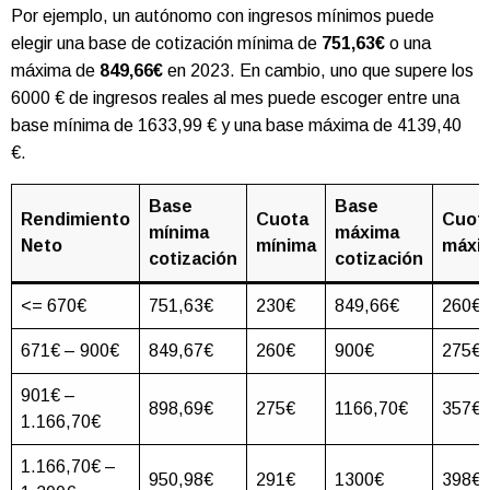
Por ejemplo, un autónomo con ingresos mínimos puede
elegir una base de cotización mínima de
751,63€
o una
máxima de
849,66€
en 2023. En cambio, uno que supere los
6000 € de ingresos reales al mes puede escoger entre una
base mínima de 1633,99 € y una base máxima de 4139,40
€.
Base
Base
Rendimiento
Cuota
Cuot
mínima
máxima
Neto
mínima
máxi
cotización
cotización
<= 670€
751,63€
230€
849,66€
260€
671€ – 900€
849,67€
260€
900€
275€
901€ –
898,69€
275€
1166,70€
357€
1.166,70€
1.166,70€ –
950,98€
291€
1300€
398€